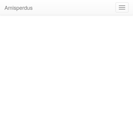
Amisperdus
Toggl
navig