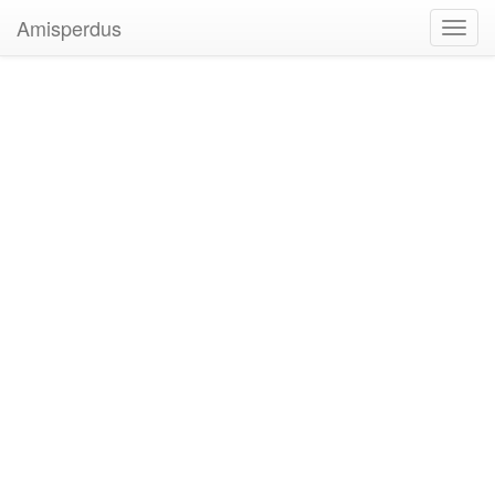
Amisperdus
Toggl
navig