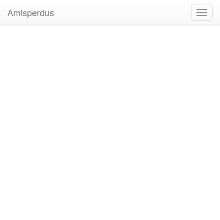
Amisperdus
Toggl
navig