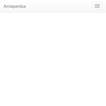
Amisperdus
Toggl
navig