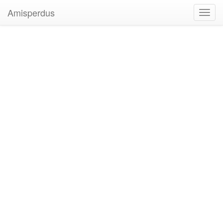
Amisperdus
Toggl
navig