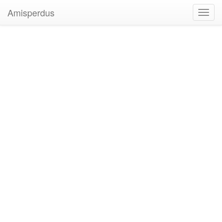
Amisperdus
Toggl
navig