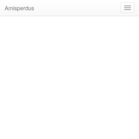
Amisperdus
Toggl
navig