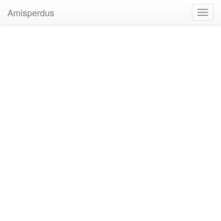
Amisperdus
Toggl
navig