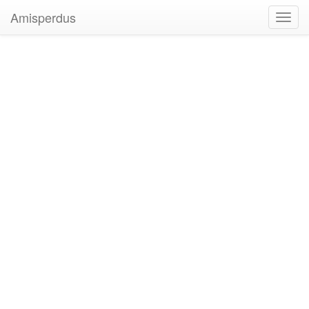
Amisperdus
Toggl
navig