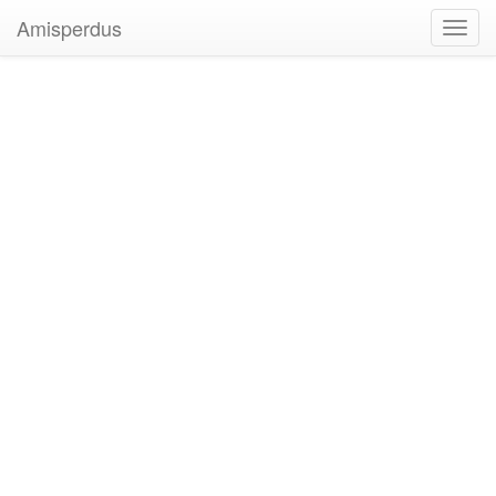
Amisperdus
Toggl
navig