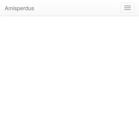
Amisperdus
Toggl
navig