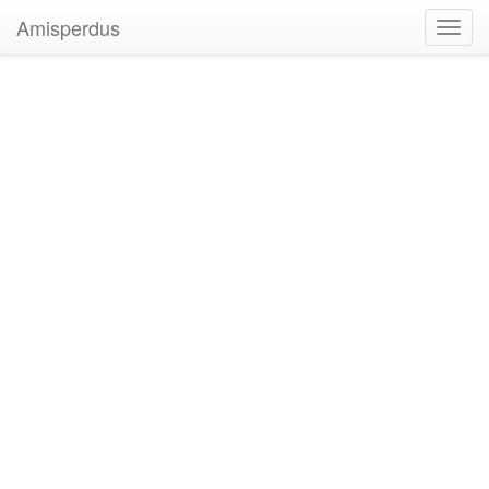
Amisperdus
Toggl
navig