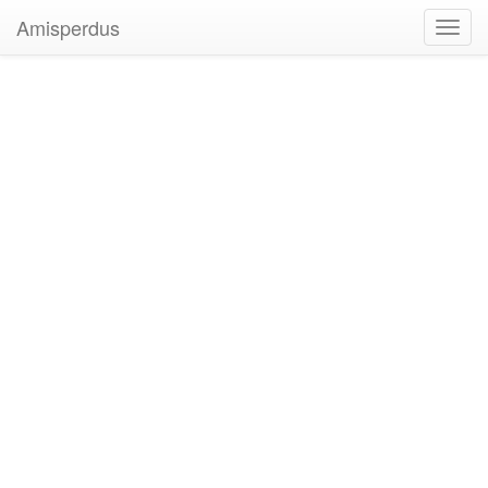
Amisperdus
Toggl
navig