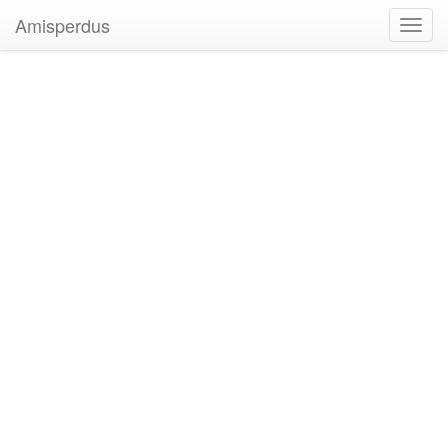
Amisperdus
Toggl
navig