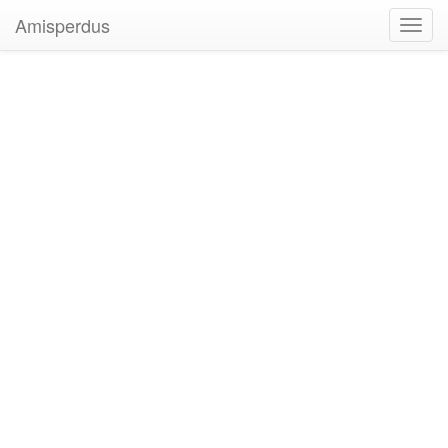
Amisperdus
Toggl
navig