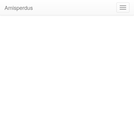
Amisperdus
Toggl
navig