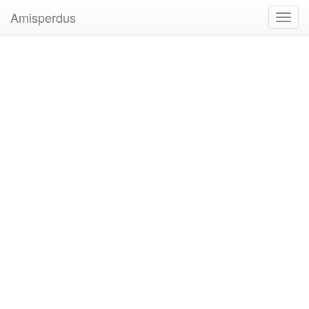
Amisperdus
Toggl
navig