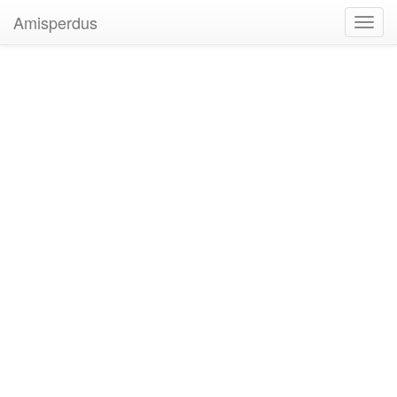
Amisperdus
Toggl
navig