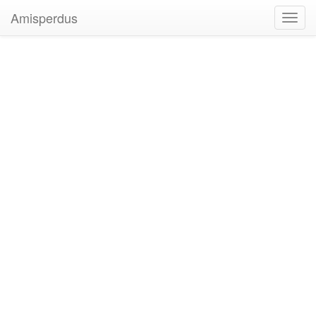
Amisperdus
Toggl
navig