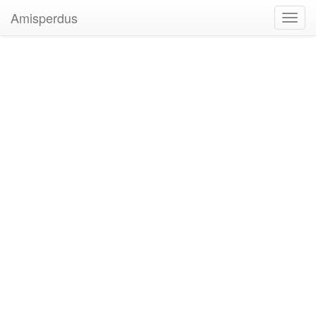
Amisperdus
Toggl
navig