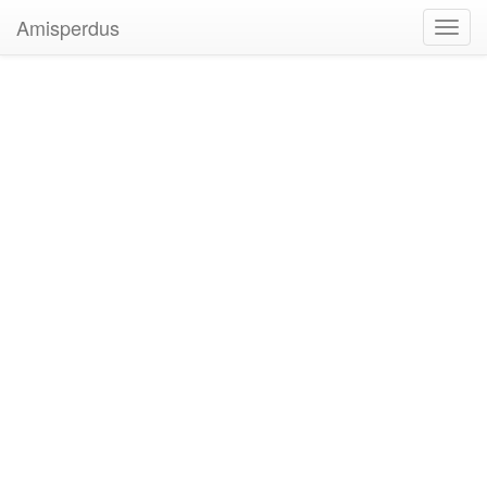
Amisperdus
Toggl
navig