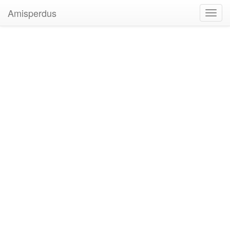
Amisperdus
Toggl
navig