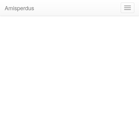
Amisperdus
Toggl
navig