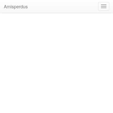
Amisperdus
Toggl
navig