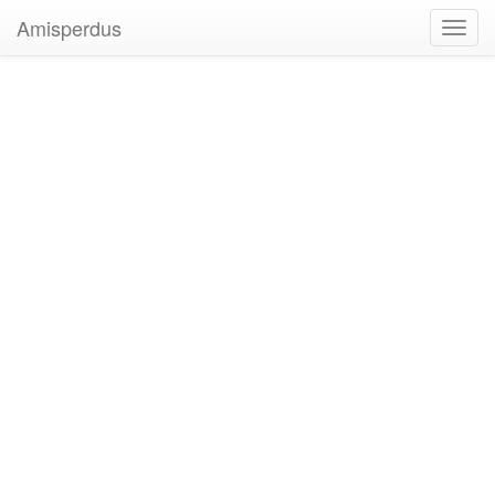
Amisperdus
Toggl
navig