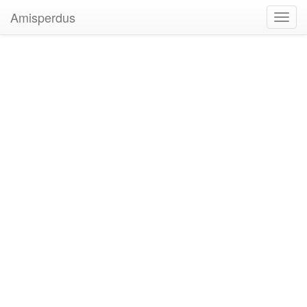
Amisperdus
Toggl
navig