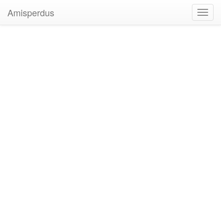
Amisperdus
Toggl
navig