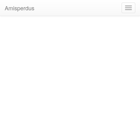
Amisperdus
Toggl
navig