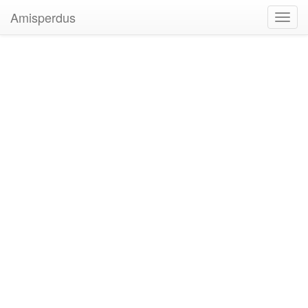
Amisperdus
Toggl
navig