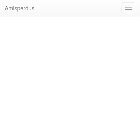
Amisperdus
Toggl
navig