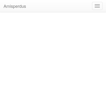
Amisperdus
Toggl
navig