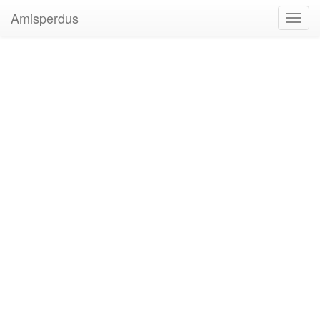
Amisperdus
Toggl
navig