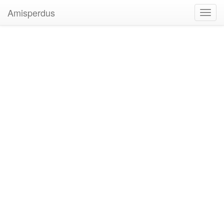
Amisperdus
Toggl
navig