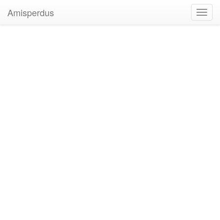
Amisperdus
Toggl
navig