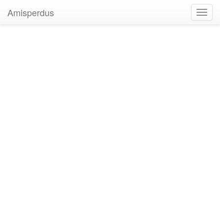
Amisperdus
Toggl
navig