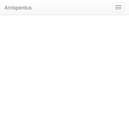
Amisperdus
Toggl
navig