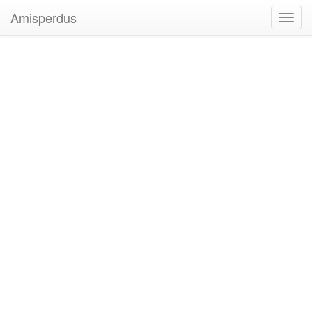
Amisperdus
Toggl
navig