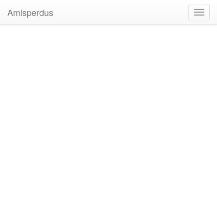
Amisperdus
Toggl
navig