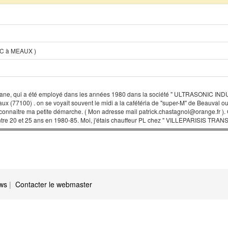
IC à MEAUX )
istiane, qui a été employé dans les années 1980 dans la société " ULTRASONIC IN
 (77100) . on se voyait souvent le midi a la cafétéria de "super-M" de Beauval ou e
se connaître ma petite démarche. ( Mon adresse mail patrick.chastagnol@orange.fr ). 
ntre 20 et 25 ans en 1980-85. Moi, j'étais chauffeur PL chez " VILLEPARISIS TRANS
ews
|
Contacter le webmaster