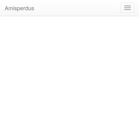
Amisperdus
Toggl
navig