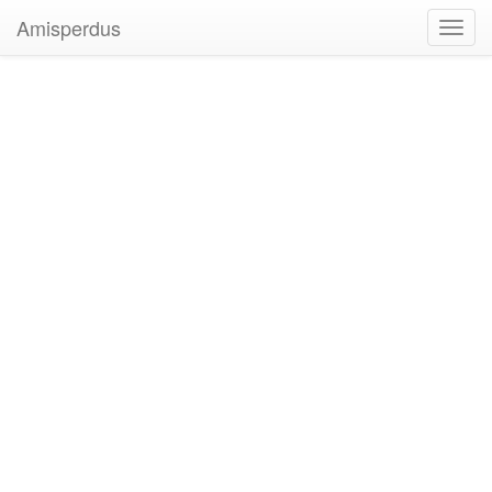
Amisperdus
Toggl
navig