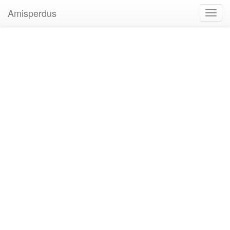
Amisperdus
Toggl
navig