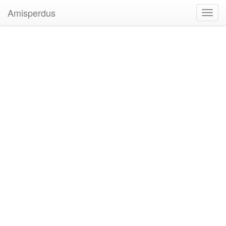
Amisperdus
Toggl
navig