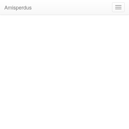
Amisperdus
Toggl
navig