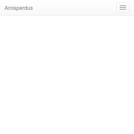
Amisperdus
Toggl
navig