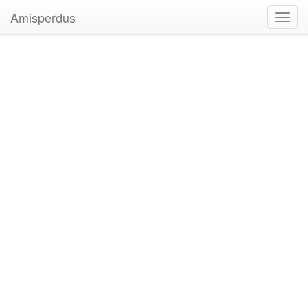
Amisperdus
Toggl
navig